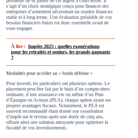
permettre de se passer de cet argent à court terme. Il
s’agit d’un choix stratégique conçu pour financer des
entreprises d’armement nécessitant un soutien financier
stable et à long terme. Une évaluation préalable de vos
besoins financiers futurs est donc essentielle avant de
vous engager.
À lire :
Impôts 2025 : quelles exonérations
pour les retraités et seniors, les grands gagnants
?
Modalités pour accéder au « fonds défense »
Pour investir, les particuliers ont plusieurs options. Le
placement peut être fait par le biais d’un compte-titres
ordinaire, d’une assurance-vie ou même d’un Plan
d’Épargne en Actions (PEA), chaque option ayant ses
propres avantages fiscaux. Notamment, le PEA est
souvent recommandé étant donné son exonération
d’impôt sur le revenu après une durée de cinq ans,
offrant ainsi une solution attrayante pour optimiser la
fiscalité de vos investissements.